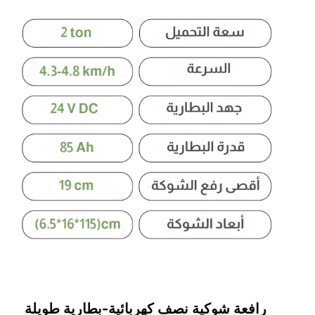
رافعة شوكية نصف كهربائية-بطارية طويلة